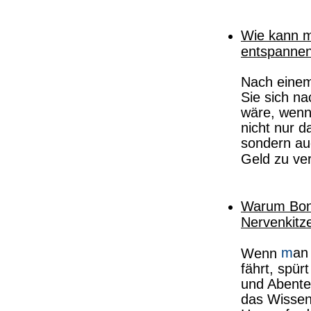
Wie kann m
entspannen
Nach einem
Sie sich n
wäre, wenn
nicht nur d
sondern auc
Geld zu ve
Warum Bon
Nervenkitz
m
an
Wenn
fährt, spür
und Abente
das Wissen