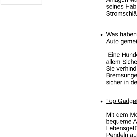
seines Hab
Stromschlä
Was haben
Auto geme
Eine Hunde
allem Sich
Sie verhind
Bremsungen 
sicher in d
Top Gadget
Mit dem Mot
bequeme Ar
Lebensgefü
Pendeln au