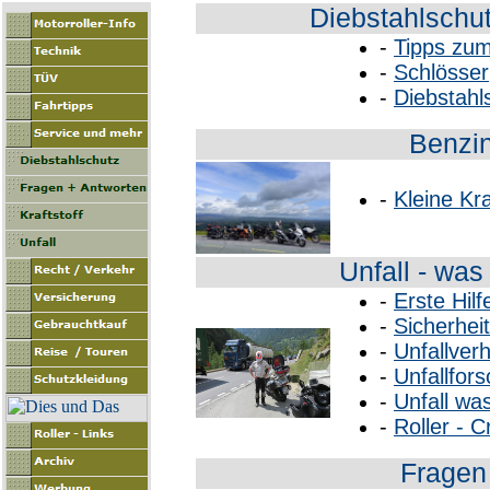
Diebstahlschut
-
Tipps zum
-
Schlösser
-
Diebstahls
Benzin
-
Kleine Kr
Unfall - was
-
Erste Hilf
-
Sicherhei
-
Unfallver
-
Unfallfor
-
Unfall wa
-
Roller - C
Fragen