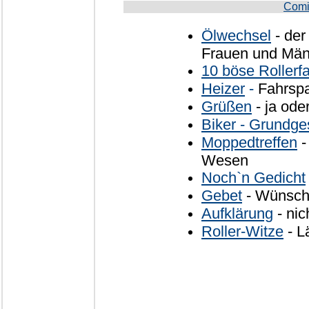
Comi
Ölwechsel
- der
Frauen und Mä
10 böse Rollerf
Heizer
-
Fahrspa
Grüßen
- ja ode
Biker - Grundge
Moppedtreffen
-
Wesen
Noch`n Gedicht
Gebet
- Wünsche
Aufklärung
- nic
Roller-Witze
- L