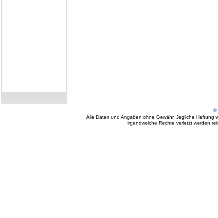
© 
Alle Daten und Angaben ohne Gewähr. Jegliche Haftung wir
irgendwelche Rechte verletzt werden reich